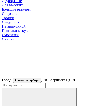
Двубортные
Для высоких
Большие размеры
Оверсайз
Тройки
Свадебные
На выпускной
Пиджаки кэжуал
Смокинги
Скидки
Город:
, Ул. Зверинская д.18
Санкт-Петербург