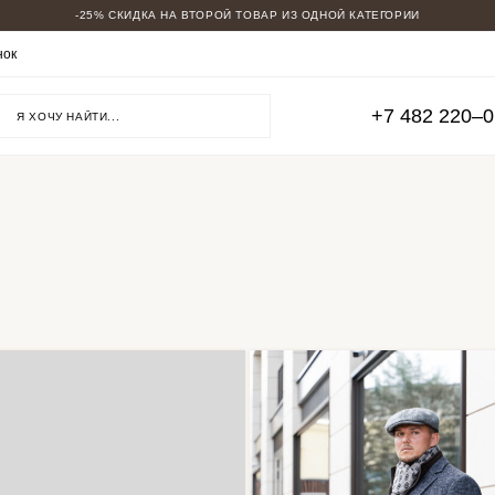
-25% СКИДКА НА ВТОРОЙ ТОВАР ИЗ ОДНОЙ КАТЕГОРИИ
МУЖСКИЕ КОСТЮМЫ
нок
ВСЕ КОСТЮМЫ
ОВЕРСАЙЗ
ДВУБОРТНЫЕ
+7 482 220‒
ДЛЯ ВЫСОКИХ
БОЛЬШИЕ РАЗМЕРЫ
ТРОЙКИ
СВАДЕБНЫЕ
НА ВЫПУСКНОЙ
ПИДЖАКИ КЭЖУАЛ
СМОКИНГИ
СКИДКИ