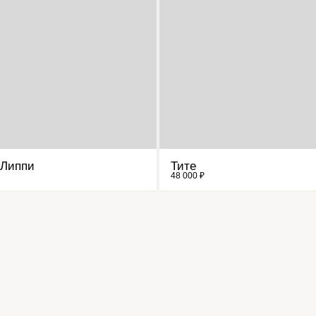
 Липпи
Тите
48 000 ₽