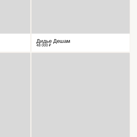
Дидье Дешам
48 000 ₽