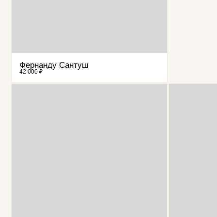
Фернанду Сантуш
42 000 ₽