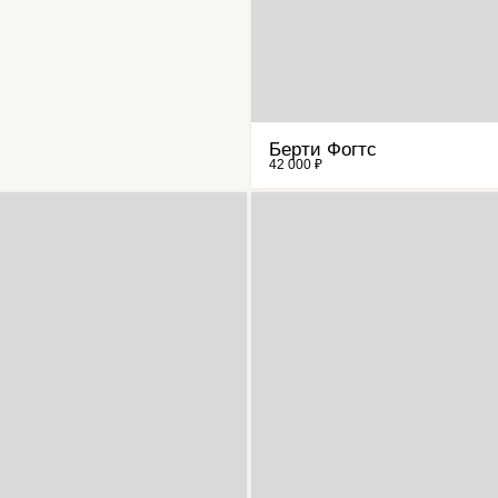
Берти Фогтс
42 000 ₽