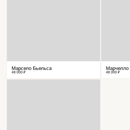
Марсело Бьельса
Марчелло
48 000 ₽
48 000 ₽