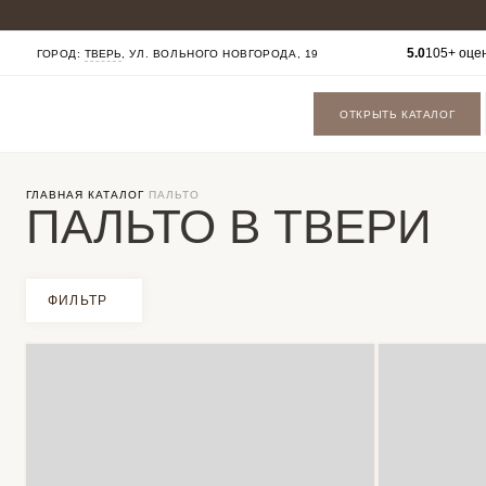
КАТАЛОГ
5.0
105+ оце
ГОРОД:
ТВЕРЬ
, УЛ. ВОЛЬНОГО НОВГОРОДА, 19
МУЖСКИЕ КОСТЮМЫ
БАДЛОНЫ
ПАЛЬТО
ОТКРЫТЬ КАТАЛОГ
ФУТБОЛКИ
БРЮКИ
СОРОЧКИ
ОБУВЬ
ГАЛСТУКИ БАБОЧКИ
ГЛАВНАЯ
КАТАЛОГ
ПАЛЬТО
ПАЛЬТО В ТВЕРИ
ФИЛЬТР