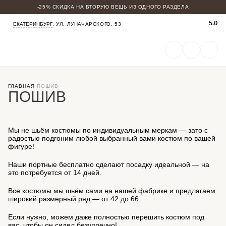
-25% СКИДКА НА ВТОРУЮ ВЕЩЬ ИЗ ОДНОГО РАЗДЕЛА
КАТАЛОГ
5.0
ЕКАТЕРИНБУРГ
, УЛ. ЛУНАЧАРСКОГО, 53
МУЖСКИЕ КОСТЮМЫ
БАДЛОНЫ
ПАЛЬТО
БРЮКИ
СОРОЧКИ
ФУТБОЛКИ
ОБУВЬ
ГАЛСТУКИ БАБОЧКИ
ГЛАВНАЯ
ПОШИВ
ПОШИВ
Мы не шьём костюмы по индивидуальным меркам — зато с
радостью подгоним любой выбранный вами костюм по вашей
фигуре!
Наши портные бесплатно сделают посадку идеальной — на
это потребуется от 14 дней.
Все костюмы мы шьём сами на нашей фабрике и предлагаем
широкий размерный ряд — от 42 до 66.
Если нужно, можем даже полностью перешить костюм под
вас, чтобы он сидел безупречно!