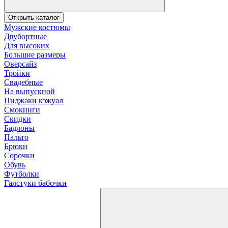
Открыть каталог
Мужские костюмы
Двубортные
Для высоких
Большие размеры
Оверсайз
Тройки
Свадебные
На выпускной
Пиджаки кэжуал
Смокинги
Скидки
Бадлоны
Пальто
Брюки
Сорочки
Обувь
Футболки
Галстуки бабочки