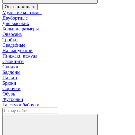
Открыть каталог
Мужские костюмы
Двубортные
Для высоких
Большие размеры
Оверсайз
Тройки
Свадебные
На выпускной
Пиджаки кэжуал
Смокинги
Скидки
Бадлоны
Пальто
Брюки
Сорочки
Обувь
Футболки
Галстуки бабочки