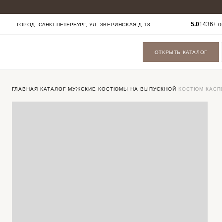
КАТАЛОГ
5.0
1436+ о
ГОРОД:
САНКТ-ПЕТЕРБУРГ
, УЛ. ЗВЕРИНСКАЯ Д.18
МУЖСКИЕ КОСТЮМЫ
БАДЛОНЫ
ПАЛЬТО
ОТКРЫТЬ КАТАЛОГ
БРЮКИ
СОРОЧКИ
ОБУВЬ
ФУТБОЛКИ
ГАЛСТУКИ БАБОЧКИ
ГЛАВНАЯ
КАТАЛОГ
МУЖСКИЕ КОСТЮМЫ
НА ВЫПУСКНОЙ
КОСТЮМ КАСП