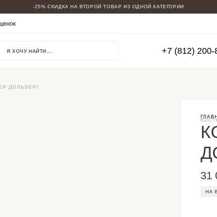
-25% СКИДКА НА ВТОРОЙ ТОВАР ИЗ ОДНОЙ КАТЕГОРИИ
МУЖСКИЕ КОСТЮМЫ
ценок
ВСЕ КОСТЮМЫ
ДВУБОРТНЫЕ
ДЛЯ ВЫСОКИХ
+7 (812) 200-
БОЛЬШИЕ РАЗМЕРЫ
ОВЕРСАЙЗ
ТРОЙКИ
СВАДЕБНЫЕ
НА ВЫПУСКНОЙ
ЕР ДОЛЬБЕРГ
ПИДЖАКИ КЭЖУАЛ
СМОКИНГИ
СКИДКИ
ГЛАВ
КОСТ
К
Д
31 
НА 