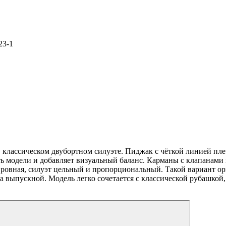
23-1
в классическом двубортном силуэте. Пиджак с чёткой линией п
ть модели и добавляет визуальный баланс. Карманы с клапанам
а ровная, силуэт цельный и пропорциональный. Такой вариант о
 выпускной. Модель легко сочетается с классической рубашкой,