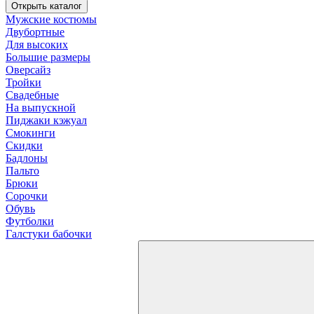
Открыть каталог
Мужские костюмы
Двубортные
Для высоких
Большие размеры
Оверсайз
Тройки
Свадебные
На выпускной
Пиджаки кэжуал
Смокинги
Скидки
Бадлоны
Пальто
Брюки
Сорочки
Обувь
Футболки
Галстуки бабочки