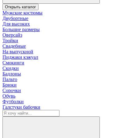
Открыть каталог
Мужские костюмы
Двубортные
Для высоких
Большие размеры
Оверсайз
Тройки
Свадебные
На выпускной
Пиджаки кэжуал
Смокинги
Скидки
Бадлоны
Пальто
Брюки
Сорочки
Обувь
Футболки
Галстуки бабочки