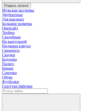
Открыть каталог
Мужские костюмы
Двубортные
Для высоких
Большие размеры
Оверсайз
Тройки
Свадебные
На выпускной
Пиджаки кэжуал
Смокинги
Скидки
Бадлоны
Пальто
Брюки
Сорочки
Обувь
Футболки
Галстуки бабочки