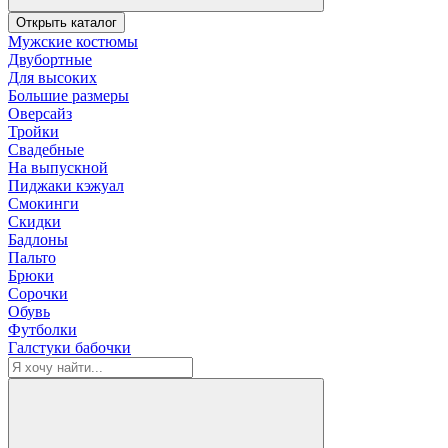
Открыть каталог
Мужские костюмы
Двубортные
Для высоких
Большие размеры
Оверсайз
Тройки
Свадебные
На выпускной
Пиджаки кэжуал
Смокинги
Скидки
Бадлоны
Пальто
Брюки
Сорочки
Обувь
Футболки
Галстуки бабочки