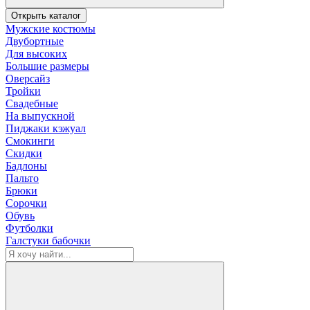
Открыть каталог
Мужские костюмы
Двубортные
Для высоких
Большие размеры
Оверсайз
Тройки
Свадебные
На выпускной
Пиджаки кэжуал
Смокинги
Скидки
Бадлоны
Пальто
Брюки
Сорочки
Обувь
Футболки
Галстуки бабочки