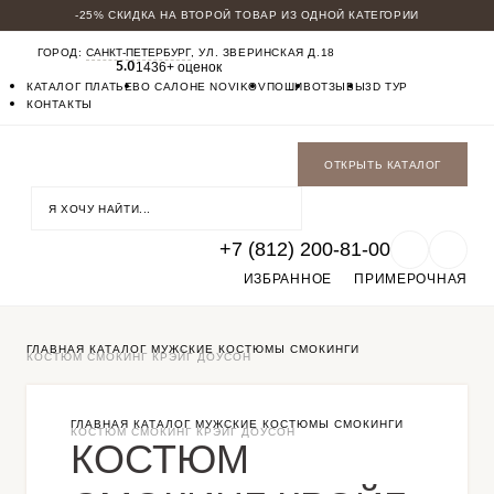
-25% СКИДКА НА ВТОРОЙ ТОВАР ИЗ ОДНОЙ КАТЕГОРИИ
КАТАЛОГ
ГОРОД:
САНКТ-ПЕТЕРБУРГ
, УЛ. ЗВЕРИНСКАЯ Д.18
МУЖСКИЕ КОСТЮМЫ
1436+ оценок
5.0
БАДЛОНЫ
КАТАЛОГ ПЛАТЬЕВ
О САЛОНЕ NOVIKOV
ПОШИВ
ОТЗЫВЫ
3D ТУР
ПАЛЬТО
КОНТАКТЫ
БРЮКИ
СОРОЧКИ
ОБУВЬ
ОТКРЫТЬ КАТАЛОГ
ФУТБОЛКИ
ГАЛСТУКИ БАБОЧКИ
+7 (812) 200-81-00
ИЗБРАННОЕ
ПРИМЕРОЧНАЯ
ГЛАВНАЯ
КАТАЛОГ
МУЖСКИЕ КОСТЮМЫ
СМОКИНГИ
КОСТЮМ СМОКИНГ КРЭЙГ ДОУСОН
ГЛАВНАЯ
КАТАЛОГ
МУЖСКИЕ КОСТЮМЫ
СМОКИНГИ
КОСТЮМ СМОКИНГ КРЭЙГ ДОУСОН
КОСТЮМ