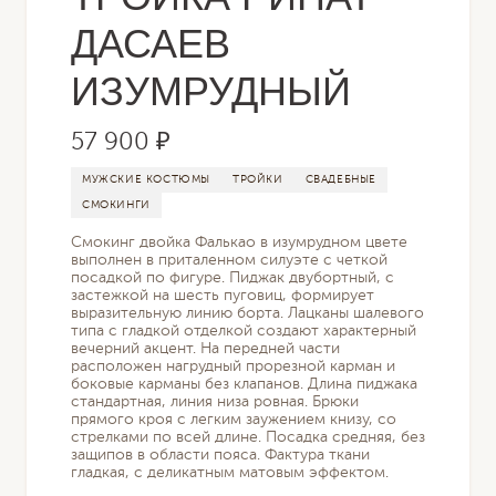
ДАСАЕВ
ИЗУМРУДНЫЙ
57 900 ₽
МУЖСКИЕ КОСТЮМЫ
ТРОЙКИ
СВАДЕБНЫЕ
СМОКИНГИ
Смокинг двойка Фалькао в изумрудном цвете
выполнен в приталенном силуэте с четкой
посадкой по фигуре. Пиджак двубортный, с
застежкой на шесть пуговиц, формирует
выразительную линию борта. Лацканы шалевого
типа с гладкой отделкой создают характерный
вечерний акцент. На передней части
расположен нагрудный прорезной карман и
боковые карманы без клапанов. Длина пиджака
стандартная, линия низа ровная. Брюки
прямого кроя с легким заужением книзу, со
стрелками по всей длине. Посадка средняя, без
защипов в области пояса. Фактура ткани
гладкая, с деликатным матовым эффектом.