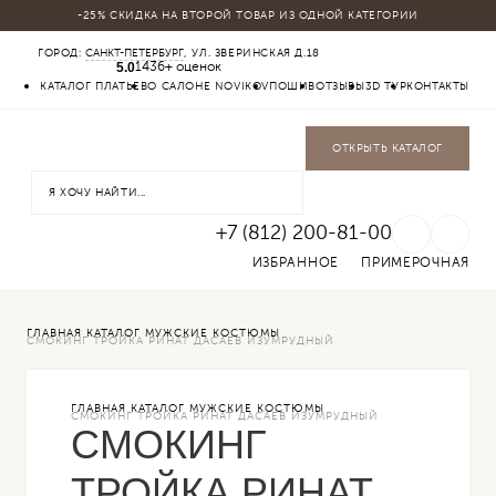
-25% СКИДКА НА ВТОРОЙ ТОВАР ИЗ ОДНОЙ КАТЕГОРИИ
КАТАЛОГ
ГОРОД:
САНКТ-ПЕТЕРБУРГ
, УЛ. ЗВЕРИНСКАЯ Д.18
5.0
МУЖСКИЕ КОСТЮМЫ
1436+ оценок
БАДЛОНЫ
КАТАЛОГ ПЛАТЬЕВ
О САЛОНЕ NOVIKOV
ПОШИВ
ОТЗЫВЫ
3D ТУР
КОНТАКТЫ
ПАЛЬТО
БРЮКИ
СОРОЧКИ
ОТКРЫТЬ КАТАЛОГ
ОБУВЬ
ФУТБОЛКИ
ГАЛСТУКИ БАБОЧКИ
+7 (812) 200-81-00
ИЗБРАННОЕ
ПРИМЕРОЧНАЯ
ГЛАВНАЯ
КАТАЛОГ
МУЖСКИЕ КОСТЮМЫ
СМОКИНГ ТРОЙКА РИНАТ ДАСАЕВ ИЗУМРУДНЫЙ
ГЛАВНАЯ
КАТАЛОГ
МУЖСКИЕ КОСТЮМЫ
СМОКИНГ ТРОЙКА РИНАТ ДАСАЕВ ИЗУМРУДНЫЙ
СМОКИНГ
ТРОЙКА РИНАТ