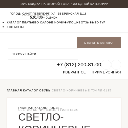
-25% СКИДКА НА ВТОРОЙ ТОВАР ИЗ ОДНОЙ КАТЕГОРИИ
КАТАЛОГ
ГОРОД:
САНКТ-ПЕТЕРБУРГ
, УЛ. ЗВЕРИНСКАЯ Д.18
МУЖСКИЕ КОСТЮМЫ
5.0
1436+ оценок
БАДЛОНЫ
КАТАЛОГ ПЛАТЬЕВ
О САЛОНЕ NOVIKOV
ПОШИВ
ОТЗЫВЫ
3D ТУР
ПАЛЬТО
КОНТАКТЫ
БРЮКИ
СОРОЧКИ
ОБУВЬ
ОТКРЫТЬ КАТАЛОГ
ФУТБОЛКИ
ГАЛСТУКИ БАБОЧКИ
+7 (812) 200-81-00
ИЗБРАННОЕ
ПРИМЕРОЧНАЯ
ГЛАВНАЯ
КАТАЛОГ
ОБУВЬ
СВЕТЛО-КОРИЧНЕВЫЕ ТУФЛИ 6135
ГЛАВНАЯ
КАТАЛОГ
ОБУВЬ
СВЕТЛО-КОРИЧНЕВЫЕ ТУФЛИ 6135
СВЕТЛО-