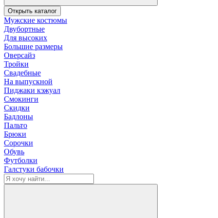
Открыть каталог
Мужские костюмы
Двубортные
Для высоких
Большие размеры
Оверсайз
Тройки
Свадебные
На выпускной
Пиджаки кэжуал
Смокинги
Скидки
Бадлоны
Пальто
Брюки
Сорочки
Обувь
Футболки
Галстуки бабочки