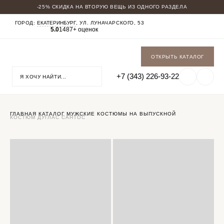
-25% СКИДКА НА ВТОРУЮ ВЕЩЬ ИЗ ОДНОГО РАЗДЕЛА
КАТАЛОГ
ГОРОД:
ЕКАТЕРИНБУРГ
, УЛ. ЛУНАЧАРСКОГО, 53
5.0
1487+ оценок
МУЖСКИЕ КОСТЮМЫ
БАДЛОНЫ
ПАЛЬТО
БРЮКИ
ОТКРЫТЬ КАТАЛОГ
СОРОЧКИ
ФУТБОЛКИ
+7 (343) 226-93-22
ОБУВЬ
ГАЛСТУКИ БАБОЧКИ
ГЛАВНАЯ
КАТАЛОГ
МУЖСКИЕ КОСТЮМЫ
НА ВЫПУСКНОЙ
КОСТЮМ ДУГЛАС САНТОС