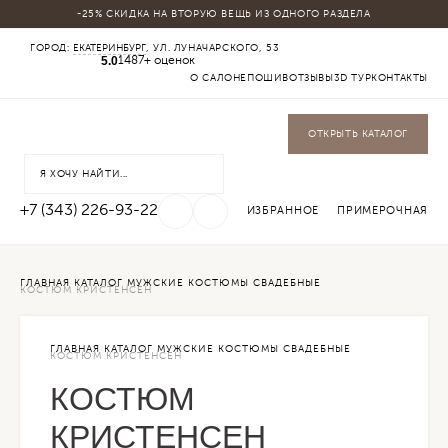
-25% СКИДКА НА ВТОРУЮ ВЕЩЬ ИЗ ОДНОГО РАЗДЕЛА
КАТАЛОГ
ГОРОД:
ЕКАТЕРИНБУРГ
, УЛ. ЛУНАЧАРСКОГО, 53
5.0
МУЖСКИЕ КОСТЮМЫ
1487+ оценок
БАДЛОНЫ
О САЛОНЕ
ПОШИВ
ОТЗЫВЫ
3D ТУР
КОНТАКТЫ
ПАЛЬТО
БРЮКИ
СОРОЧКИ
ОТКРЫТЬ КАТАЛОГ
ФУТБОЛКИ
ОБУВЬ
ГАЛСТУКИ БАБОЧКИ
+7 (343) 226-93-22
ИЗБРАННОЕ
ПРИМЕРОЧНАЯ
ГЛАВНАЯ
КАТАЛОГ
МУЖСКИЕ КОСТЮМЫ
СВАДЕБНЫЕ
КОСТЮМ КРИСТЕНСЕН
ГЛАВНАЯ
КАТАЛОГ
МУЖСКИЕ КОСТЮМЫ
СВАДЕБНЫЕ
КОСТЮМ КРИСТЕНСЕН
КОСТЮМ
КРИСТЕНСЕН