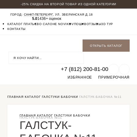
-25% СКИДКА НА ВТОРОЙ ТОВАР ИЗ ОДНОЙ КАТЕГОРИИ
КАТАЛОГ
ГОРОД:
САНКТ-ПЕТЕРБУРГ
, УЛ. ЗВЕРИНСКАЯ Д.18
МУЖСКИЕ КОСТЮМЫ
5.0
1436+ оценок
БАДЛОНЫ
КАТАЛОГ ПЛАТЬЕВ
О САЛОНЕ NOVIKOV
ПОШИВ
ОТЗЫВЫ
3D ТУР
ПАЛЬТО
КОНТАКТЫ
БРЮКИ
СОРОЧКИ
ОБУВЬ
ОТКРЫТЬ КАТАЛОГ
ФУТБОЛКИ
ГАЛСТУКИ БАБОЧКИ
+7 (812) 200-81-00
ИЗБРАННОЕ
ПРИМЕРОЧНАЯ
ГЛАВНАЯ
КАТАЛОГ
ГАЛСТУКИ БАБОЧКИ
ГАЛСТУК-БАБОЧКА №11
ГЛАВНАЯ
КАТАЛОГ
ГАЛСТУКИ БАБОЧКИ
ГАЛСТУК-БАБОЧКА №11
ГАЛСТУК-