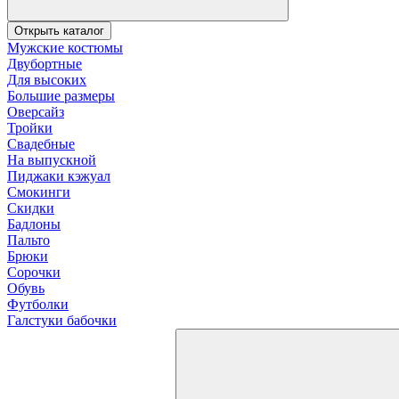
Открыть каталог
Мужские костюмы
Двубортные
Для высоких
Большие размеры
Оверсайз
Тройки
Свадебные
На выпускной
Пиджаки кэжуал
Смокинги
Скидки
Бадлоны
Пальто
Брюки
Сорочки
Обувь
Футболки
Галстуки бабочки