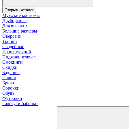
Открыть каталог
Мужские костюмы
Двубортные
Для высоких
Большие размеры
Оверсайз
Тройки
Свадебные
На выпускной
Пиджаки кэжуал
Смокинги
Скидки
Бадлоны
Пальто
Брюки
Сорочки
Обувь
Футболки
Галстуки бабочки