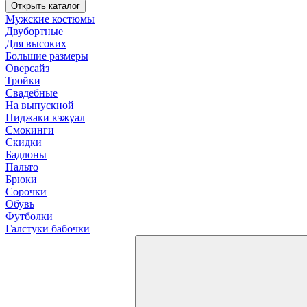
Открыть каталог
Мужские костюмы
Двубортные
Для высоких
Большие размеры
Оверсайз
Тройки
Свадебные
На выпускной
Пиджаки кэжуал
Смокинги
Скидки
Бадлоны
Пальто
Брюки
Сорочки
Обувь
Футболки
Галстуки бабочки