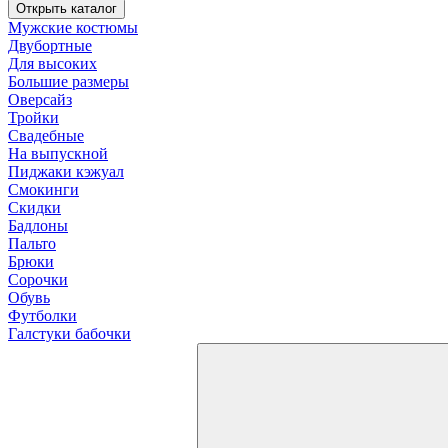
Открыть каталог
Мужские костюмы
Двубортные
Для высоких
Большие размеры
Оверсайз
Тройки
Свадебные
На выпускной
Пиджаки кэжуал
Смокинги
Скидки
Бадлоны
Пальто
Брюки
Сорочки
Обувь
Футболки
Галстуки бабочки