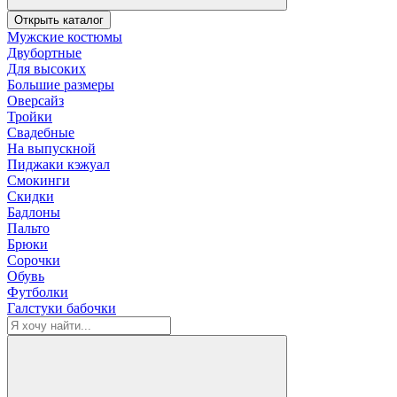
Открыть каталог
Мужские костюмы
Двубортные
Для высоких
Большие размеры
Оверсайз
Тройки
Свадебные
На выпускной
Пиджаки кэжуал
Смокинги
Скидки
Бадлоны
Пальто
Брюки
Сорочки
Обувь
Футболки
Галстуки бабочки