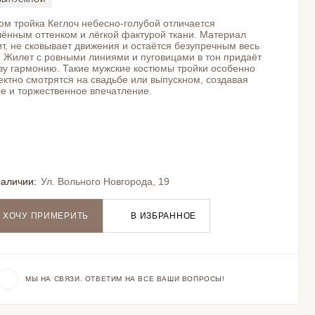
юм тройка Кеглоч небесно-голубой отличается
чённым оттенком и лёгкой фактурой ткани. Материал
т, не сковывает движения и остаётся безупречным весь
. Жилет с ровными линиями и пуговицами в тон придаёт
зу гармонию. Такие мужские костюмы тройки особенно
ктно смотрятся на свадьбе или выпускном, создавая
ое и торжественное впечатление.
наличии:
Ул. Вольного Новгорода, 19
ХОЧУ ПРИМЕРИТЬ
В ИЗБРАННОЕ
МЫ НА СВЯЗИ. ОТВЕТИМ НА ВСЕ ВАШИ ВОПРОСЫ!