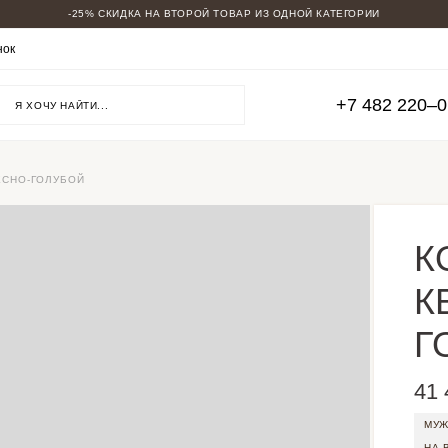
-25% СКИДКА НА ВТОРОЙ ТОВАР ИЗ ОДНОЙ КАТЕГОРИИ
МУЖСКИЕ КОСТЮМЫ
нок
ВСЕ КОСТЮМЫ
ОВЕРСАЙЗ
ДВУБОРТНЫЕ
+7 482 220‒
ДЛЯ ВЫСОКИХ
БОЛЬШИЕ РАЗМЕРЫ
ТРОЙКИ
СВАДЕБНЫЕ
НА ВЫПУСКНОЙ
ЕСНО-ГОЛУБОЙ
ПИДЖАКИ КЭЖУАЛ
СМОКИНГИ
СКИДКИ
К
К
Г
41 
МУЖ
НА 