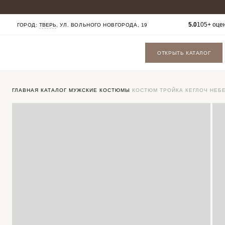
КАТАЛОГ
5.0
105+ оце
ГОРОД:
ТВЕРЬ
, УЛ. ВОЛЬНОГО НОВГОРОДА, 19
МУЖСКИЕ КОСТЮМЫ
БАДЛОНЫ
ПАЛЬТО
ОТКРЫТЬ КАТАЛОГ
ФУТБОЛКИ
БРЮКИ
СОРОЧКИ
ОБУВЬ
ГАЛСТУКИ БАБОЧКИ
ГЛАВНАЯ
КАТАЛОГ
МУЖСКИЕ КОСТЮМЫ
КОСТЮМ ТРОЙКА КЕГЛОЧ НЕБ