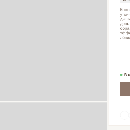
Кост
утон
дыши
день
обра
эффе
лёгк
В 