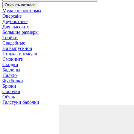
Открыть каталог
Мужские костюмы
Оверсайз
Двубортные
Для высоких
Большие размеры
Тройки
Свадебные
На выпускной
Пиджаки кэжуал
Смокинги
Скидки
Бадлоны
Пальто
Футболки
Брюки
Сорочки
Обувь
Галстуки бабочки