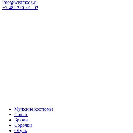
info@wedmoda.ru
+7 482 220‒01‒02
Мужские костюмы
Пальто
Брюки
Сорочки
Обувь