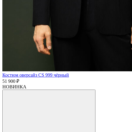
Костюм оверсайз CS 999 чёрный
51 900 ₽
НОВИНКА