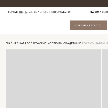
КАТАЛОГ
5.0
105+ оце
ГОРОД:
ТВЕРЬ
, УЛ. ВОЛЬНОГО НОВГОРОДА, 19
МУЖСКИЕ КОСТЮМЫ
БАДЛОНЫ
ПАЛЬТО
ОТКРЫТЬ КАТАЛОГ
ФУТБОЛКИ
БРЮКИ
СОРОЧКИ
ОБУВЬ
ГАЛСТУКИ БАБОЧКИ
ГЛАВНАЯ
КАТАЛОГ
МУЖСКИЕ КОСТЮМЫ
СВАДЕБНЫЕ
КОСТЮМ РАББИ 