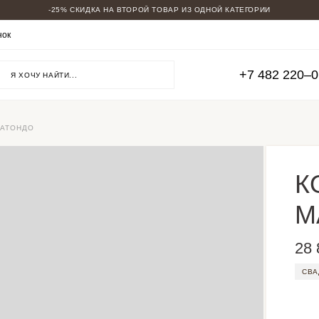
-25% СКИДКА НА ВТОРОЙ ТОВАР ИЗ ОДНОЙ КАТЕГОРИИ
МУЖСКИЕ КОСТЮМЫ
нок
ВСЕ КОСТЮМЫ
ОВЕРСАЙЗ
ДВУБОРТНЫЕ
+7 482 220‒
ДЛЯ ВЫСОКИХ
БОЛЬШИЕ РАЗМЕРЫ
ТРОЙКИ
СВАДЕБНЫЕ
НА ВЫПУСКНОЙ
МАТОНДО
ПИДЖАКИ КЭЖУАЛ
СМОКИНГИ
СКИДКИ
К
М
28 
СВА